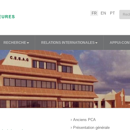
Sélectionnez votre lang
FR
EN
PT
RECHERCHE
RELATIONS INTERNATIONALES
APPUI-CON
Anciens PCA
Présentation générale