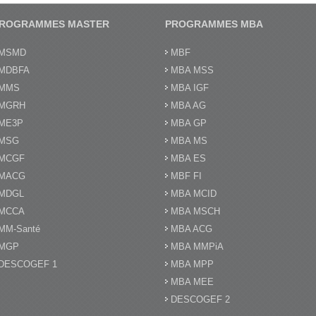
ROGRAMMES MASTER
PROGRAMMES MBA
MSMD
MBF
MDBFA
MBA MSS
MMS
MBA IGF
MGRH
MBA AG
ME3P
MBA GP
MSG
MBA MS
MCGF
MBA ES
MACG
MBF FI
MDGL
MBA MCID
MCCA
MBA MSCH
MM-Santé
MBA ACG
MGP
MBA MMPiA
DESCOGEF 1
MBA MPP
MBA MEE
DESCOGEF 2