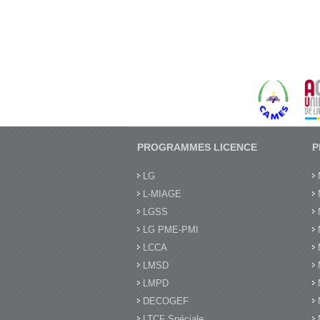
PROGRAMMES LICENCE
P
LG
L-MIAGE
LGSS
LG PME-PMI
LCCA
LMSD
LMPD
DECOGEF
LTCF Spéciale