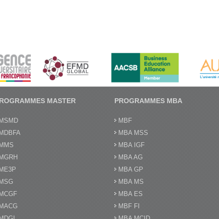
ROGRAMMES MASTER
PROGRAMMES MBA
MSMD
MBF
MDBFA
MBA MSS
MMS
MBA IGF
MGRH
MBA AG
ME3P
MBA GP
MSG
MBA MS
MCGF
MBA ES
MACG
MBF FI
MDGL
MBA MCID