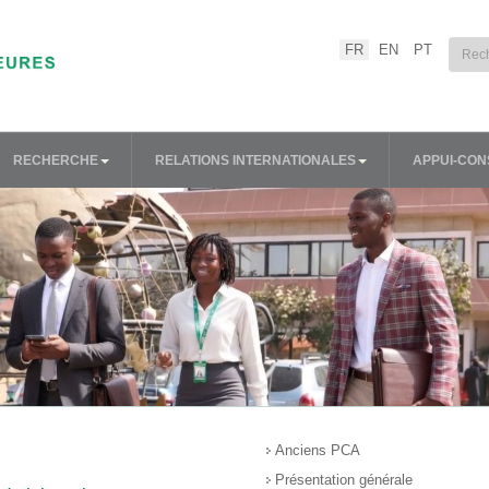
Sélectionnez votre lang
FR
EN
PT
RECHERCHE
RELATIONS INTERNATIONALES
APPUI-CON
Anciens PCA
Présentation générale