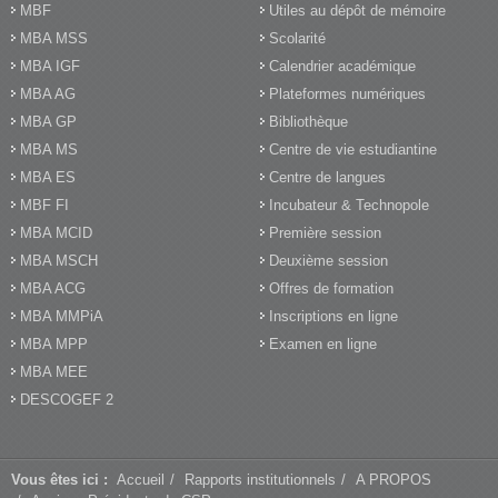
MBF
Utiles au dépôt de mémoire
MBA MSS
Scolarité
MBA IGF
Calendrier académique
MBA AG
Plateformes numériques
MBA GP
Bibliothèque
MBA MS
Centre de vie estudiantine
MBA ES
Centre de langues
MBF FI
Incubateur & Technopole
MBA MCID
Première session
MBA MSCH
Deuxième session
MBA ACG
Offres de formation
MBA MMPiA
Inscriptions en ligne
MBA MPP
Examen en ligne
MBA MEE
DESCOGEF 2
Vous êtes ici :
Accueil
Rapports institutionnels
A PROPOS