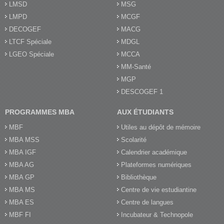
LMSD
MSG
LMPD
MCGF
DECOGEF
MACG
LTCF Spéciale
MDGL
LGEO Spéciale
MCCA
MM-Santé
MGP
DESCOGEF 1
PROGRAMMES MBA
AUX ÉTUDIANTS
MBF
Utiles au dépôt de mémoire
MBA MSS
Scolarité
MBA IGF
Calendrier académique
MBA AG
Plateformes numériques
MBA GP
Bibliothèque
MBA MS
Centre de vie estudiantine
MBA ES
Centre de langues
MBF FI
Incubateur & Technopole