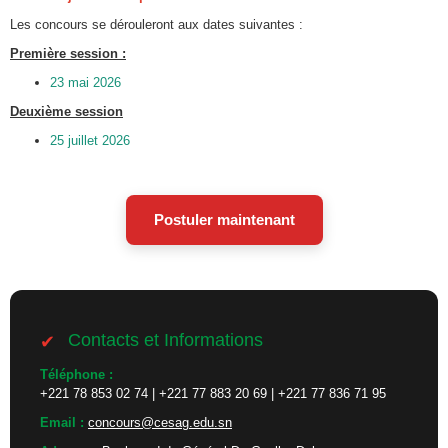
Les concours se dérouleront aux dates suivantes :
Première session :
23 mai 2026
Deuxième session
25 juillet 2026
Postuler maintenant
Contacts et Informations
Téléphone :
+221 78 853 02 74 | +221 77 883 20 69 | +221 77 836 71 95
Email :
concours@cesag.edu.sn