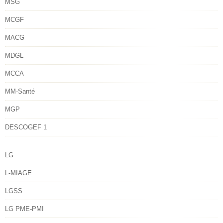
MSG
MCGF
MACG
MDGL
MCCA
MM-Santé
MGP
DESCOGEF 1
LG
L-MIAGE
LGSS
LG PME-PMI