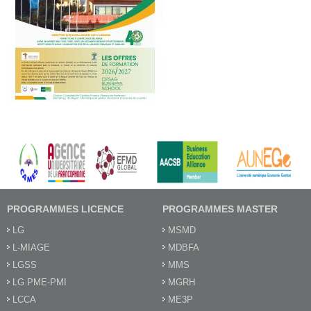
PROGRAMMES LICENCE
PROGRAMMES MASTER
LG
MSMD
L-MIAGE
MDBFA
LGSS
MMS
LG PME-PMI
MGRH
LCCA
ME3P