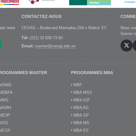
CONTACTEZ-NOUS
CONNE
ant notre
CESAG – Boulevard Mamadou DIA x Malick SY
Nous som
Suivez‑n
Tél:
(221) 33 839 73 60
Email:
courrier@cesag.edu.sn
ROGRAMMES MASTER
PROGRAMMES MBA
MSMD
MBF
MDBFA
MBA MSS
MMS
MBA IGF
MGRH
MBA AG
ME3P
MBA GP
MSG
MBA MS
MCGF
MBA ES