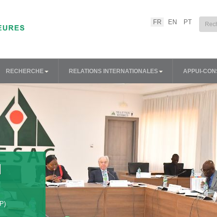
Sélectionnez votre lang
FR
EN
PT
RECHERCHE
RELATIONS INTERNATIONALES
APPUI-CON
N
P)