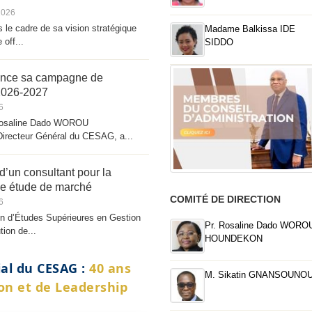
2026
le cadre de sa vision stratégique
Madame Balkissa IDE
 off...
SIDDO
nce sa campagne de
2026‑2027
6
Rosaline Dado WOROU
ecteur Général du CESAG, a...
’un consultant pour la
ne étude de marché
COMITÉ DE DIRECTION
6
in d’Études Supérieures en Gestion
Pr. Rosaline Dado WORO
tion de...
HOUNDEKON
al du CESAG :
40 ans
M. Sikatin GNANSOUNO
ion et de Leadership