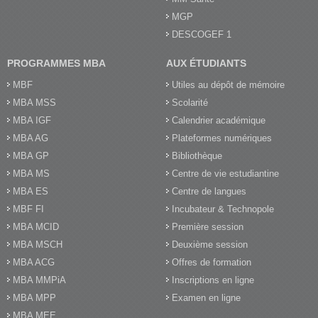
MGP
DESCOGEF 1
PROGRAMMES MBA
AUX ÉTUDIANTS
MBF
Utiles au dépôt de mémoire
MBA MSS
Scolarité
MBA IGF
Calendrier académique
MBA AG
Plateformes numériques
MBA GP
Bibliothèque
MBA MS
Centre de vie estudiantine
MBA ES
Centre de langues
MBF FI
Incubateur & Technopole
MBA MCID
Première session
MBA MSCH
Deuxième session
MBA ACG
Offres de formation
MBA MMPiA
Inscriptions en ligne
MBA MPP
Examen en ligne
MBA MEE